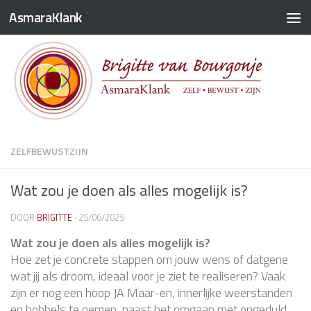
AsmaraKlank
Doorgaan naar inhoud
ZELFBEWUSTZIJN
Wat zou je doen als alles mogelijk is?
DOOR
BRIGITTE
·
25/06/2025
Wat zou je doen als alles mogelijk is?
Hoe zet je concrete stappen om jouw wens of datgene
wat jij als droom, ideaal voor je ziet te realiseren? Vaak
zijn er nog een hoop JA Maar-en, innerlijke weerstanden
en hobbels te nemen, naast het omgaan met ongeduld