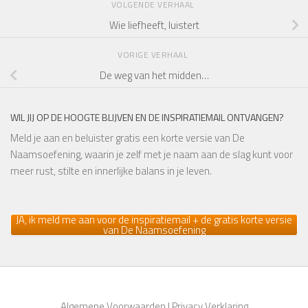
VOLGENDE VERHAAL
Wie liefheeft, luistert
VORIGE VERHAAL
De weg van het midden…
WIL JIJ OP DE HOOGTE BLIJVEN EN DE INSPIRATIEMAIL ONTVANGEN?
Meld je aan en beluister gratis een korte versie van De
Naamsoefening, waarin je zelf met je naam aan de slag kunt voor
meer rust, stilte en innerlijke balans in je leven.
JA, ik meld me aan voor de inspiratiemail + de gratis korte versie
van De Naamsoefening
Algemene Voorwaarden
|
Privacy Verklaring